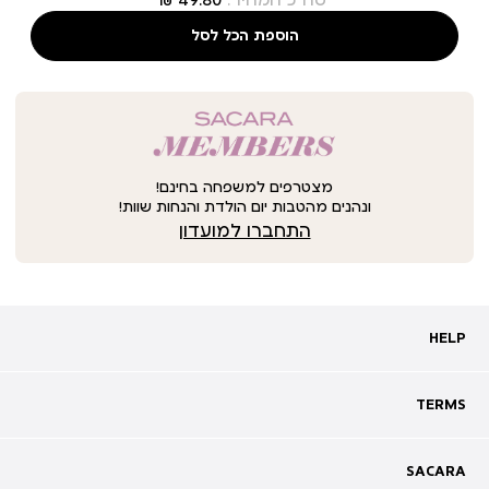
סה"כ המחיר:
הוספת הכל לסל
מצטרפים למשפחה בחינם!
ונהנים מהטבות יום הולדת והנחות שוות!
התחברו למועדון
HELP
HELP
מעקב אחרי משלוח
שאלות ותשובות
TERMS
TERMS
צרו קשר
תקנון
ביטול עסקה
מדיניות פרטיות
SACARA
SACARA
מדיניות קוקיז