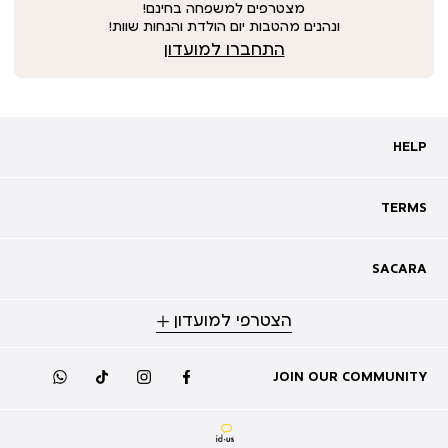
מצטרפים למשפחה בחינם!
ונהנים מהטבות יום הולדת והנחות שוות!
התחברו למועדון
HELP
HELP
מעקב אחרי משלוח
שאלות ותשובות
TERMS
TERMS
צרו קשר
תקנון
ביטול עסקה
מדיניות פרטיות
SACARA
SACARA
מדיניות קוקיז
מגזין
תקנון מועדון
הצטרפי למועדון
אודות
נגישות
סניפים
מימוש שובר זיכוי
קריירה
תקנון לכרטיס זוגי להשקה
JOIN OUR COMMUNITY
whatsapp
tiktok
instagram
facebook
מועדון לקוחות
GIFT CARD