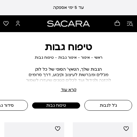
עד 5 ימי אספקה
טיפוח גבות
ראשי
איפור
איפור
טיפוח
ראשי
איפור
איפור גבות
טיפוח גבות
גבות
גבות
הגבות שלך, הטאץ' הסופי של כל לוק
מג'לים ומברשות לעיצוב וקיבוע, דרך סרומים
להזנה ולגידול ועד לכלים קטנים שיעזרו לשמור
על הצורה המושלמת
קרא עוד
כל מה שצריך כדי להדגיש את המסגרת הטבעית
של הפנים ולהעניק לה ביטחון ונוכחות
טיפוח גבות שלא תוותרי עליו
ג'ל לגבות
טיפוח גבות
סידור גב