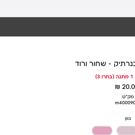
רתיק - שחור ורוד
20.00
מק״ט:
m40009
גוון